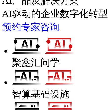
AI产品及解决方案
AI驱动的企业数字化转型
预约专家咨询
聚鑫汇问学
智算基础设施