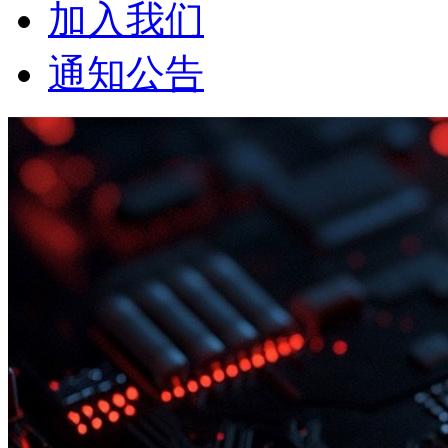
加入我们
通知公告