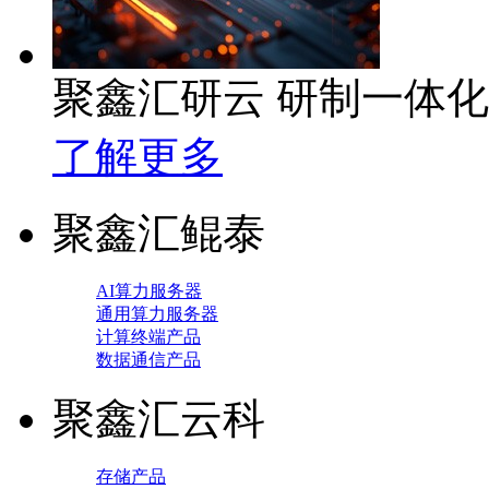
聚鑫汇研云 研制一体
了解更多
聚鑫汇鲲泰
AI算力服务器
通用算力服务器
计算终端产品
数据通信产品
聚鑫汇云科
存储产品