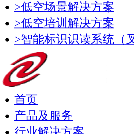
>低空场景解决方案
>低空培训解决方案
>智能标识识读系统（
首页
产品及服务
行业解决方案