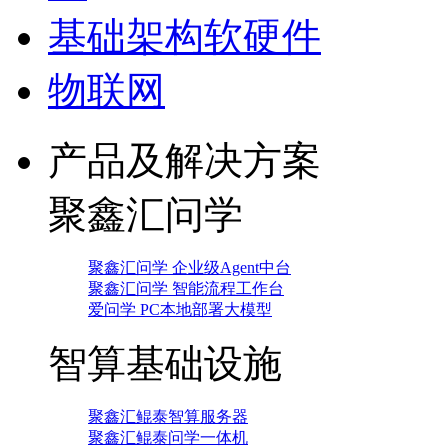
基础架构软硬件
物联网
产品及解决方案
聚鑫汇问学
聚鑫汇问学 企业级Agent中台
聚鑫汇问学 智能流程工作台
爱问学 PC本地部署大模型
智算基础设施
聚鑫汇鲲泰智算服务器
聚鑫汇鲲泰问学一体机