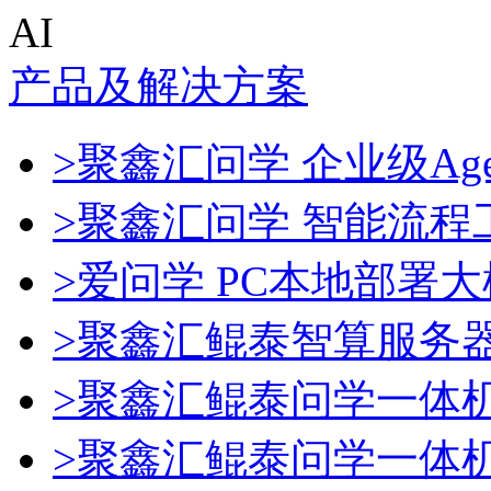
AI
产品及解决方案
>聚鑫汇问学 企业级Age
>聚鑫汇问学 智能流程
>爱问学 PC本地部署
>聚鑫汇鲲泰智算服务
>聚鑫汇鲲泰问学一体
>聚鑫汇鲲泰问学一体机De