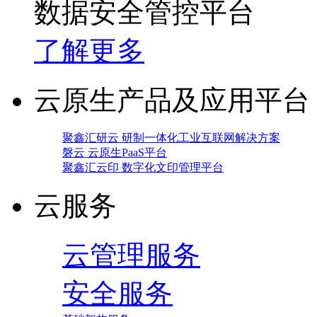
数据安全管控平台
了解更多
云原生产品及应用平台
聚鑫汇研云 研制一体化工业互联网解决方案
磐云 云原生PaaS平台
聚鑫汇云印 数字化文印管理平台
云服务
云管理服务
安全服务