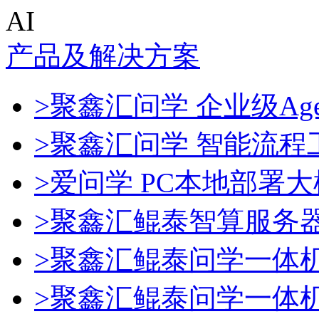
AI
产品及解决方案
>聚鑫汇问学 企业级Age
>聚鑫汇问学 智能流程
>爱问学 PC本地部署
>聚鑫汇鲲泰智算服务
>聚鑫汇鲲泰问学一体
>聚鑫汇鲲泰问学一体机De