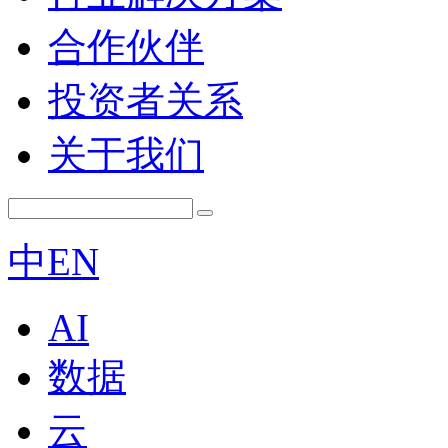
合作伙伴
投资者关系
关于我们
中
EN
AI
数据
云