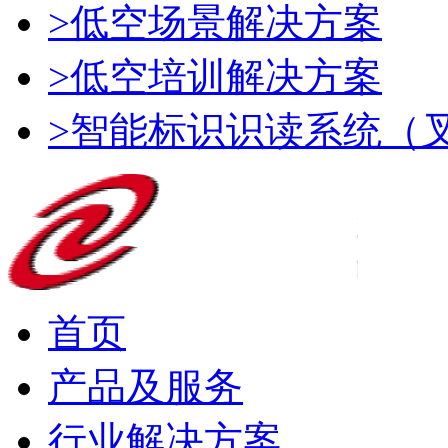
>低空场景解决方案
>低空培训解决方案
>智能标识识读系统（
首页
产品及服务
行业解决方案