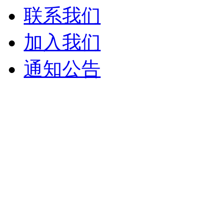
联系我们
加入我们
通知公告