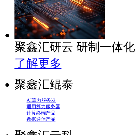
聚鑫汇研云 研制一体
了解更多
聚鑫汇鲲泰
AI算力服务器
通用算力服务器
计算终端产品
数据通信产品