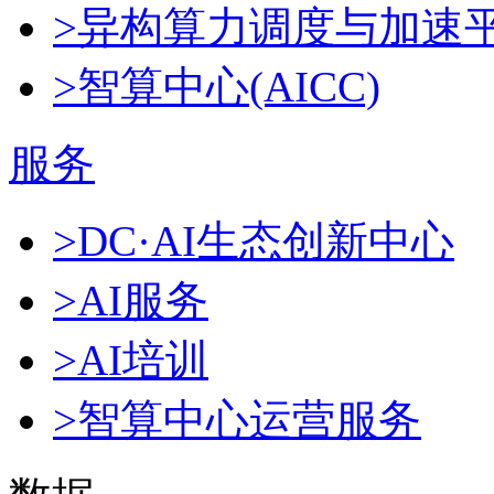
>异构算力调度与加速
>智算中心(AICC)
服务
>DC·AI生态创新中心
>AI服务
>AI培训
>智算中心运营服务