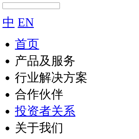
中
EN
首页
产品及服务
行业解决方案
合作伙伴
投资者关系
关于我们