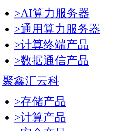
>AI算力服务器
>通用算力服务器
>计算终端产品
>数据通信产品
聚鑫汇云科
>存储产品
>计算产品