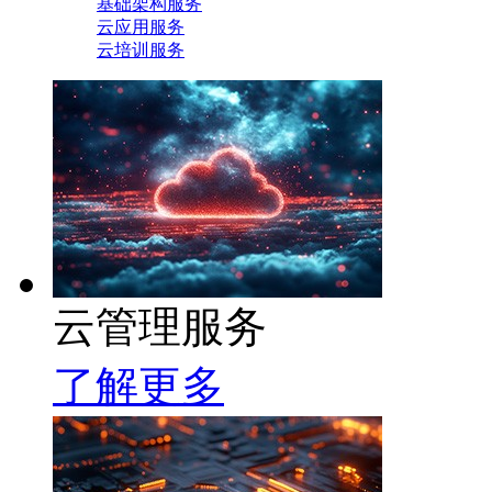
基础架构服务
云应用服务
云培训服务
云管理服务
了解更多